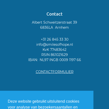
Contact
Albert Schweitzerstraat 39
6836LA Arnhem
+31 26 845 33 30
info@smilesofhope.nl
KvK
77483642
RSIN 861021629
IBAN: NL97 INGB 0009 1197 66
CONTACTFORMULIER
Deze website gebruikt uitsluitend cookies
voor analyse van bezoekersaantallen en