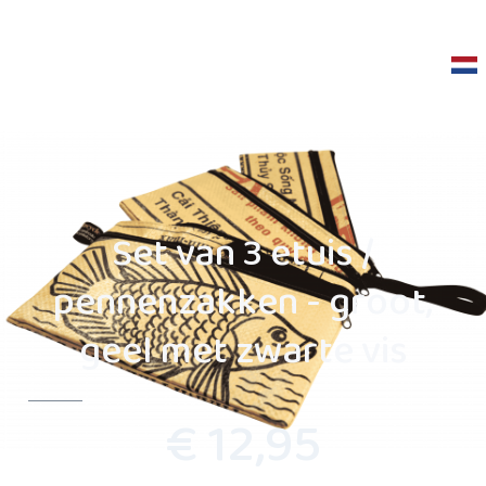
Set van 3 etuis /
pennenzakken - groot,
geel met zwarte vis
€ 12,95