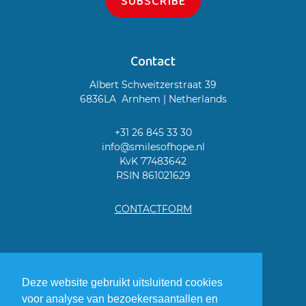
SUBSCRIBE
Contact
Albert Schweitzerstraat 39
6836LA Arnhem | Netherlands
+31 26 845 33 30
info@smilesofhope.nl
KvK 77483642
RSIN 861021629
CONTACTFORM
Deze website gebruikt uitsluitend cookies
voor analyse van bezoekersaantallen en