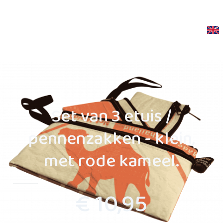
Set van 3 etuis /
pennenzakken - klein,
met rode kameel.
€ 10,95