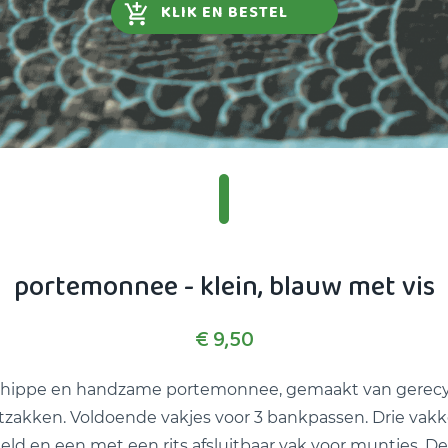
KLIK EN BESTEL
portemonnee - klein, blauw met vis
€ 9,50
 hippe en handzame portemonnee, gemaakt van gerecy
zakken. Voldoende vakjes voor 3 bankpassen. Drie vakk
eld en een met een rits afsluitbaar vak voor muntjes. Dez