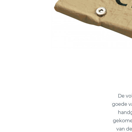
De vo
goede va
handg
gekomen
van de