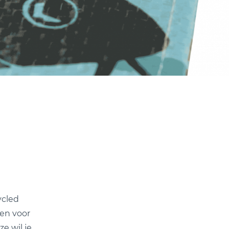
cled
en voor
e wil je