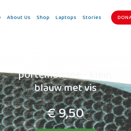
e
About Us
Shop
Laptops
Stories
DON
portemonnee - klein,
blauw met vis
€ 9,50