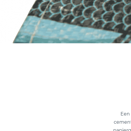
Een
cement
papierg