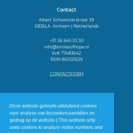
Contact
Albert Schweitzerstraat 39
6836LA Arnhem | Netherlands
+31 26 845 33 30
info@smilesofhope.nl
KvK 77483642
RSIN 861021629
CONTACTFORM
Deze website gebruikt uitsluitend cookies
voor analyse van bezoekersaantallen en
gedrag op de website.| This website only
uses cookies to analyze visitor numbers and
Smiles of Hope is Partin member.